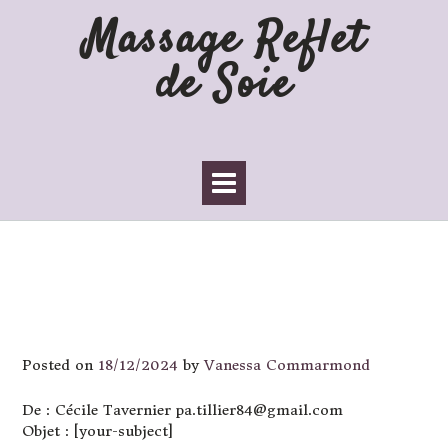
Skip
Massage Reflet
to
content
de Soie
Massage Reflet de Soie
« [your-subject] »
Posted on
18/12/2024
by
Vanessa Commarmond
De : Cécile Tavernier pa.tillier84@gmail.com
Objet : [your-subject]