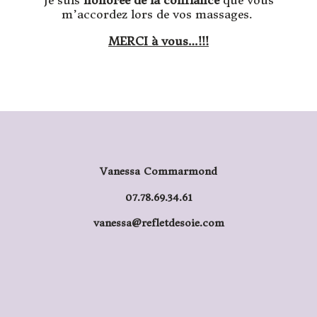
Je suis
honorée de la confiance
que vous
m’accordez lors de vos massages.
MERCI à vous
…!!!
Vanessa Commarmond
07.78.69.34.61
vanessa@refletdesoie.com